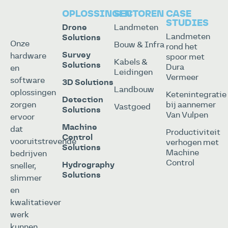
OPLOSSINGEN
SECTOREN
CASE
STUDIES
Drone
Landmeten
Landmeten
Solutions
Onze
Bouw & Infra
rond het
Survey
hardware
spoor met
Kabels &
Solutions
Dura
en
Leidingen
Vermeer
software
3D Solutions
Landbouw
oplossingen
Ketenintegratie
Detection
zorgen
bij aannemer
Vastgoed
Solutions
Van Vulpen
ervoor
Machine
dat
Productiviteit
Control
vooruitstrevende
verhogen met
Solutions
Machine
bedrijven
Control
Hydrography
sneller,
Solutions
slimmer
en
kwalitatiever
werk
kunnen