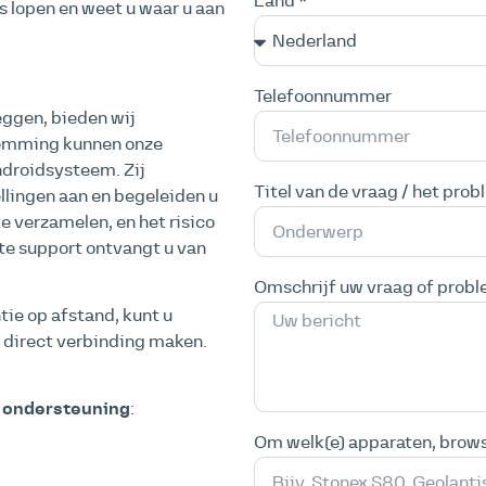
Land *
s lopen en weet u waar u aan
Telefoonnummer
leggen, bieden wij
temming kunnen onze
ndroidsysteem. Zij
Titel van de vraag / het prob
llingen aan en begeleiden u
te verzamelen, en het risico
te support ontvangt u van
Omschrijf uw vraag of probl
ie op afstand, kunt u
direct verbinding maken.
de ondersteuning
:
Om welk(e) apparaten, browse