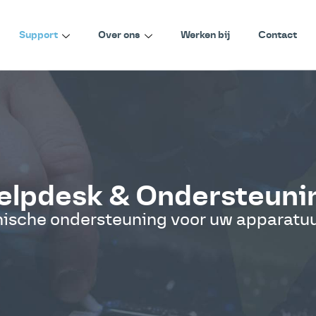
Support
Over ons
Werken bij
Contact
elpdesk & Ondersteuni
nische ondersteuning voor uw apparatuu