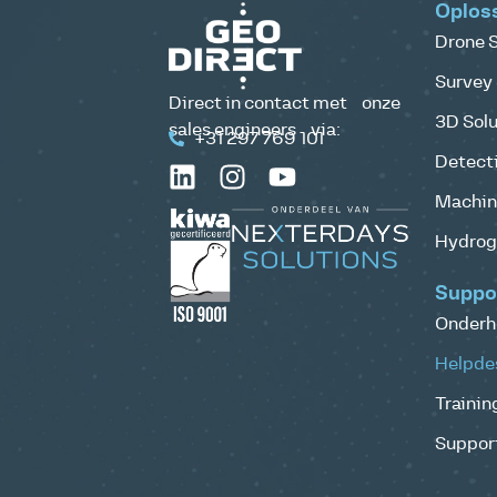
Oplos
Drone S
Survey 
Direct in contact met onze
3D Solu
sales engineers via:
+31 297 769 101
Detecti
Machine
Hydrog
Suppo
Onderh
Helpde
Trainin
Support