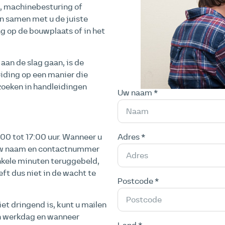
, machinebesturing of
n samen met u de juiste
g op de bouwplaats of in het
aan de slag gaan, is de
iding op een manier die
 zoeken in handleidingen
Uw naam *
Adres *
00 tot 17:00 uur. Wanneer u
t uw naam en contactnummer
nkele minuten teruggebeld,
ft dus niet in de wacht te
Postcode *
et dringend is, kunt u mailen
én werkdag en wanneer