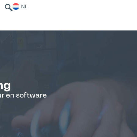
NL
ng
r en software