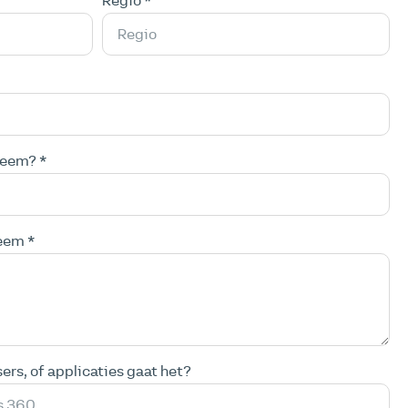
Regio *
leem? *
eem *
rs, of applicaties gaat het?