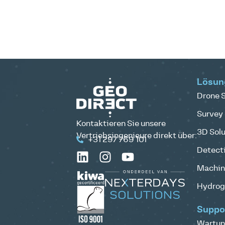
Lösun
Drone S
Survey 
Kontaktieren Sie unsere
3D Solu
Vertriebsingenieure direkt über:
+31 297 769 101
Detecti
Machine
Hydrog
Suppo
Wartun