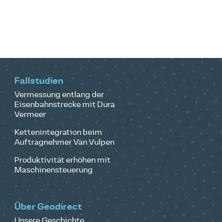
Fallstudien
Vermessung entlang der
Eisenbahnstrecke mit Dura
Vermeer
Kettenintegration beim
Auftragnehmer Van Vulpen
Produktivität erhöhen mit
Maschinensteuerung
Über Geodirect
Unsere Geschichte