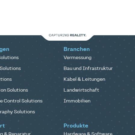
gen
Branchen
olutions
Vermessung
Solutions
Bau und Infrastruktur
tions
Kabel & Leitungen
on Solutions
Landwirtschaft
 Control Solutions
Immobilien
raphy Solutions
rt
Produkte
g & Reparatur
Hardware & Software