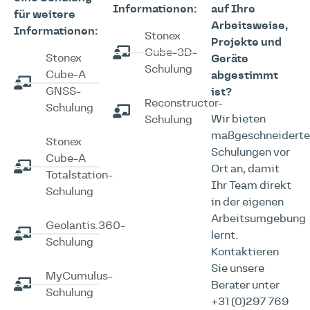
Informationen:
auf Ihre
für weitere
Arbeitsweise,
Informationen:
Stonex
Projekte und
Cube-3D-
Stonex
Geräte
Schulung
Cube-A
abgestimmt
GNSS-
ist?
Reconstructor-
Schulung
Wir bieten
Schulung
maßgeschneidert
Stonex
Schulungen vor
Cube-A
Ort an, damit
Totalstation-
Ihr Team direkt
Schulung
in der eigenen
Arbeitsumgebung
Geolantis.360-
lernt.
Schulung
Kontaktieren
Sie unsere
MyCumulus-
Berater unter
Schulung
+31 (0)297 769