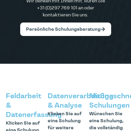
Wir denken mit Ihnen mit. Rufen Sie
+31 (0)297 769 101 an oder
kontaktieren Sie uns.
Persönliche Schulungsberatung
Feldarbeit
Datenverarbeitung
Maßgeschne
&
& Analyse
Schulungen
Datenerfassung
Klicken Sie auf
Wünschen Sie
eine Schulung
eine Schulung,
Klicken Sie auf
für weitere
die vollständig
eine Schulung