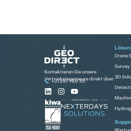
Lösun
Drone S
Survey 
Kontaktieren Sie unsere
3D Solu
Vertriebsingenieure direkt über:
+31 297 769 101
Detecti
Machine
Hydrog
Suppo
Wartun