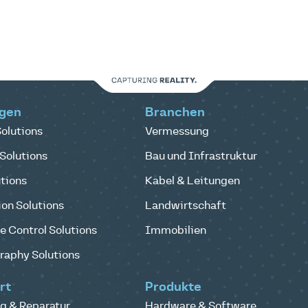
gen
Branchen
olutions
Vermessung
Solutions
Bau und Infrastruktur
tions
Kabel & Leitungen
on Solutions
Landwirtschaft
 Control Solutions
Immobilien
raphy Solutions
rt
Produkte
g & Reparatur
Hardware & Software