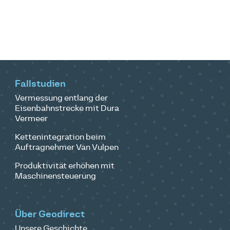
Fallstudien
Vermessung entlang der
Eisenbahnstrecke mit Dura
Vermeer
Kettenintegration beim
Auftragnehmer Van Vulpen
Produktivität erhöhen mit
Maschinensteuerung
Über Geodirect
Unsere Geschichte