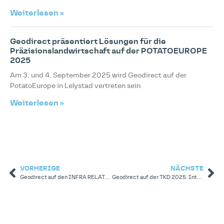
Weiterlesen »
Geodirect präsentiert Lösungen für die
Präzisionslandwirtschaft auf der POTATOEUROPE
2025
Am 3. und 4. September 2025 wird Geodirect auf der
PotatoEurope in Lelystad vertreten sein.
Weiterlesen »
VORHERIGE
NÄCHSTE
Geodirect auf den INFRA RELATIEDAGEN 2025: Gemeinsam an der Zukunft des Tief-, Straßen- und Wasserbaus arbeiten
Geodirect auf der TKD 2025. Intelligenteres Arbeiten beginnt mit Sehen, Erleben und Fragen.