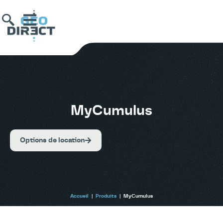
MyCumulus
Options de location
Accueil
|
Produits
|
MyCumulus