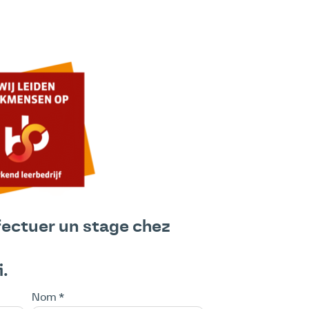
fectuer un stage chez
i.
Nom *