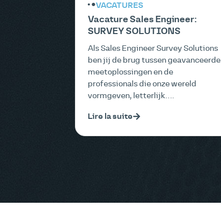
VACATURES
Vacature Sales Engineer:
SURVEY SOLUTIONS
Als Sales Engineer Survey Solutions
ben jij de brug tussen geavanceerde
meetoplossingen en de
professionals die onze wereld
vormgeven, letterlijk….
Lire la suite