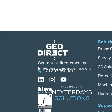
Soluti
Drone S
Survey 
Contactez directement nos
3D Solu
ingénieurs commerciaux via :
+31 297 769 101
Detecti
Machine
Hydrog
Suppo