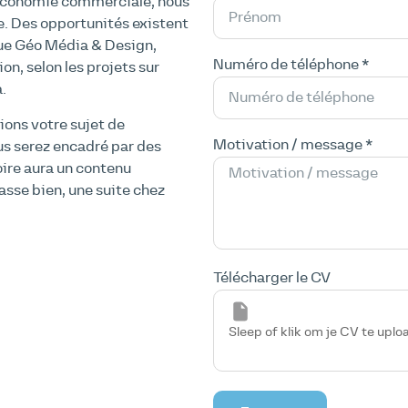
 économie commerciale, nous
e. Des opportunités existent
que Géo Média & Design,
Numéro de téléphone *
n, selon les projets sur
.
lions votre sujet de
Motivation / message *
us serez encadré par des
ire aura un contenu
passe bien, une suite chez
Télécharger le CV