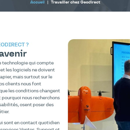
Accueil
|
Travailler chez Geodirect
EODIRECT ?
 avenir
ne technologie qui compte
et les logiciels ne doivent
pier, mais surtout sur le
Nos clients nous font
, que les conditions changent
st pourquoi nous recherchons
abilités, osent poser des
tier.
ui sont en contact quotidien
s services Ventes, Support et