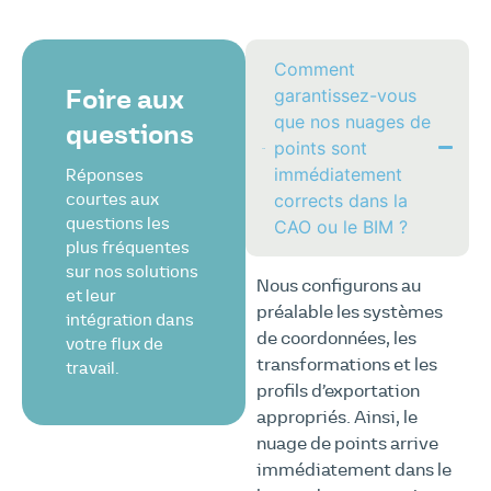
Comment
garantissez-vous
Foire aux
que nos nuages de
questions
points sont
immédiatement
Réponses
corrects dans la
courtes aux
questions les
CAO ou le BIM ?
plus fréquentes
sur nos solutions
Nous configurons au
et leur
préalable les systèmes
intégration dans
de coordonnées, les
votre flux de
transformations et les
travail.
profils d’exportation
appropriés. Ainsi, le
nuage de points arrive
immédiatement dans le