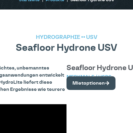
Startseite
|
Produkte
|
Seafloor Hydrone USV
HYDROGRAPHIE
••
USV
Seafloor Hydrone USV
Seafloor Hydrone 
eichtes, unbemanntes
ngsanwendungen entwickelt
MERKMALE / USPS
ydroLite liefert diese
Mietoptionen
chen Ergebnisse wie teurere