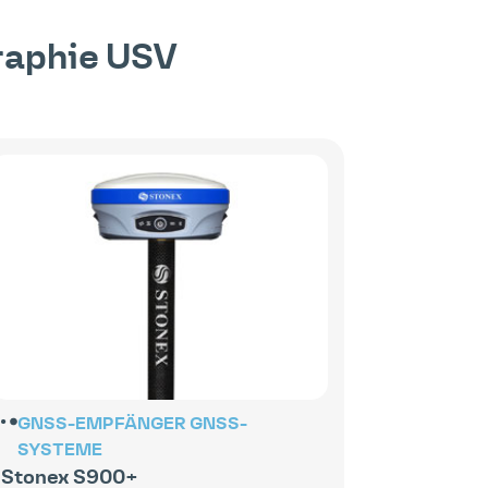
raphie
USV
GNSS-EMPFÄNGER
GNSS-
SYSTEME
Stonex S900+