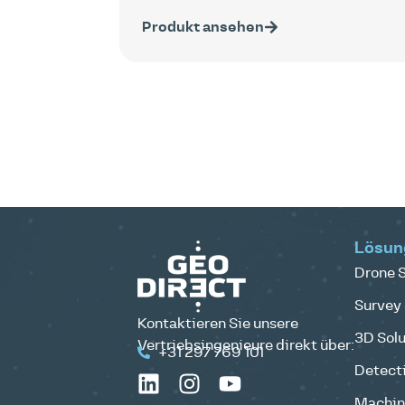
Produkt ansehen
Lösun
Drone S
Survey 
Kontaktieren Sie unsere
3D Solu
Vertriebsingenieure direkt über:
+31 297 769 101
Detecti
Machine