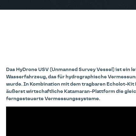
Das HyDrone USV (Unmanned Survey Vessel) ist ein l
Wasserfahrzeug, das für hydrographische Vermessu
wurde. In Kombination mit dem tragbaren Echolot-Kit H
äußerst wirtschaftliche Katamaran-Plattform die glei
ferngesteuerte Vermessungssysteme.