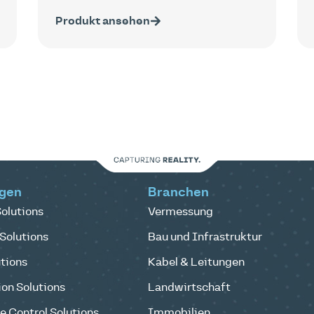
Produkt ansehen
gen
Branchen
olutions
Vermessung
Solutions
Bau und Infrastruktur
tions
Kabel & Leitungen
on Solutions
Landwirtschaft
 Control Solutions
Immobilien