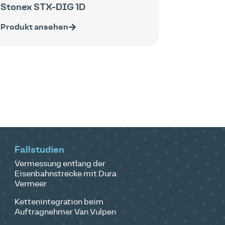
Stonex STX-DIG 1D
Produkt ansehen
Fallstudien
Vermessung entlang der
Eisenbahnstrecke mit Dura
Vermeer
Kettenintegration beim
Auftragnehmer Van Vulpen