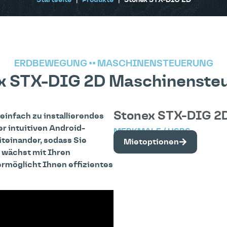
Startseite
|
Produkte
|
Stonex STX-DIG 2D
ERDBEWEGUNG
••
MASCHINENSTEUERUNG
x STX-DIG 2D Maschinenste
Stonex STX-DIG 2
infach zu installierendes
r intuitiven Android-
MERKMALE / USPS
teinander, sodass Sie
Mietoptionen
d wächst mit Ihren
rmöglicht Ihnen effizientes