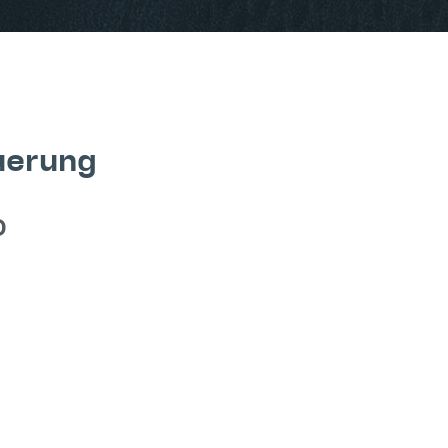
uerung
D