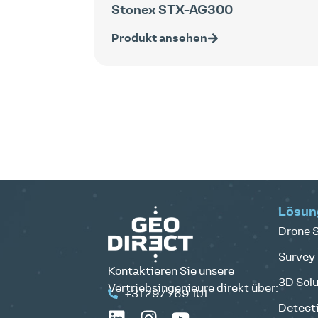
Stonex STX-AG300
Produkt ansehen
Lösun
Drone S
Survey 
Kontaktieren Sie unsere
3D Solu
Vertriebsingenieure direkt über:
+31 297 769 101
Detecti