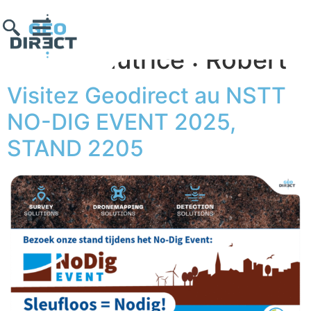
Auteur/autrice :
Robert
Visitez Geodirect au NSTT
NO-DIG EVENT 2025,
STAND 2205