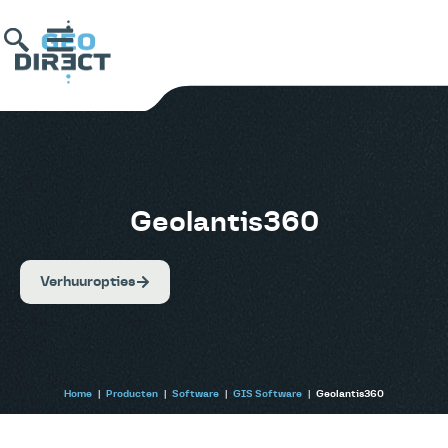
Geolantis360
Verhuuropties
Home
|
Producten
|
Software
|
GIS Software
|
Geolantis360