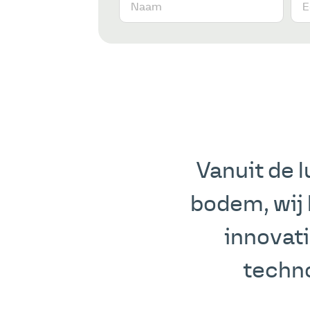
Vanuit de l
bodem, wij 
innovat
techno