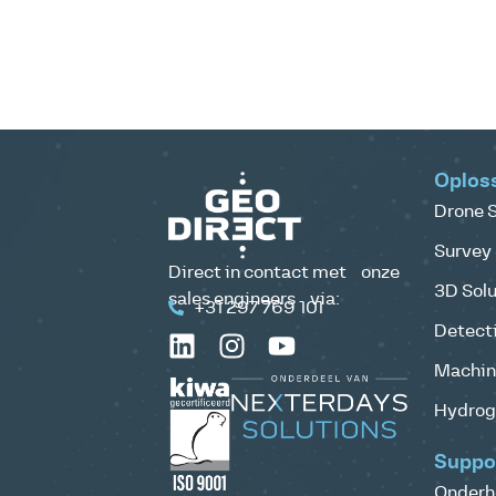
Oplos
Drone S
Survey 
Direct in contact met onze
3D Solu
sales engineers via:
+31 297 769 101
Detecti
Machine
Hydrog
Suppo
Onderh