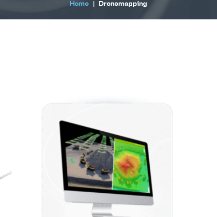
Home
|
Dronemapping