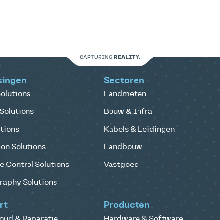
singen
Sectoren
olutions
Landmeten
Solutions
Bouw & Infra
tions
Kabels & Leidingen
on Solutions
Landbouw
 Control Solutions
Vastgoed
raphy Solutions
rt
Producten
oud & Reparatie
Hardware & Software