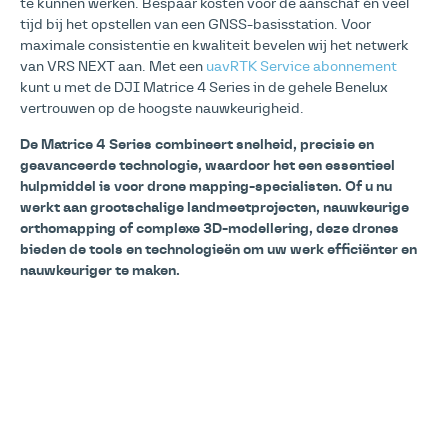
te kunnen werken. Bespaar kosten voor de aanschaf én veel
tijd bij het opstellen van een GNSS-basisstation. Voor
maximale consistentie en kwaliteit bevelen wij het netwerk
van VRS NEXT aan. Met een
uavRTK Service abonnement
kunt u met de DJI Matrice 4 Series in de gehele Benelux
vertrouwen op de hoogste nauwkeurigheid.
De Matrice 4 Series combineert snelheid, precisie en
geavanceerde technologie, waardoor het een essentieel
hulpmiddel is voor drone mapping-specialisten. Of u nu
werkt aan grootschalige landmeetprojecten, nauwkeurige
orthomapping of complexe 3D-modellering, deze drones
bieden de tools en technologieën om uw werk efficiënter en
nauwkeuriger te maken.