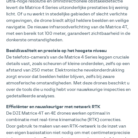
ultra-hoge resolutie en omnidirectionele obstakeldetectie
levert de Matrice 4 Series uitzonderlijke prestaties bij weinig
licht. Of u nu werkt in stedelijke gebieden of slecht verlichte
omgevingen, de drone biedt altijd heldere beelden en veilige
navigatie. De nieuwe infraroodverlichting van de Matrice 4T,
met een bereik tot 100 meter, garandeert zichtbaarheid in de
donkerste omstandigheden.
Beeldkwaliteit en precisie op het hoogste niveau
De telefoto-camera’s van de Matrice 4 Series leggen cruciale
details vast, zoals scheuren of kleine onderdelen, zelfs op een
afstand van 250 meter. Elektronische nevelonderdrukking
zorgt ervoor dat beelden helder blijven, zelfs bij zware
atmosferische omstandigheden. Met deze drones beschikt u
over de tools die u nodig hebt voor nauwkeurige inspecties en
gedetailleerde analyses.
Efficiënter en nauwkeuriger met netwerk RTK
De DJI Matrice 4T en 4E drones werken optimaal in
combinatie met real-time kinematische (RTK) correcties.
Door gebruik te maken van een RTK-netwerk is de inzet van
een eigen basisstation niet nodig om met centimeterprecisie