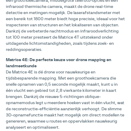
een groothoekcamera, middelgrote telefoto-opties en een
infrarood thermische camera, maakt de drone real-time
detectie en metingen mogelijk. De laserafstandsmeter met
een bereik tot 1800 meter biedt hoge precisie, ideaal voor het
inspecteren van structuren en het lokaliseren van objecten.
Dankzij de verbeterde nachtmodus en infraroodverlichting
tot 100 meter presteert de Matrice 4T uitstekend onder
uitdagende lichtomstandigheden, zoals tijdens zoek- en
reddingsoperaties.
Matrice 4E: De perfecte keuze voor drone mapping en
landmeetkunde
De Matrice 4E is dé drone voor nauwkeurige en
tijdsbesparende mapping. Met een groothoekcamera die
snelle opnamen van 0,5 seconde mogelijk maakt, kunt u in
één vlucht een gebied tot 2,8 vierkante kilometer in kaart
brengen. Dankzij de nieuwe 5-richtingen oblique-
opnamemodus legt u meerdere hoeken vast in één vlucht, wat
de reconstructie-efficiëntie aanzienlijk verhoogt. De slimme
3D-opnamefunctie maakt het mogelijk om direct modellen te
genereren, waarmee u routes en oppervlakken nauwkeurig
analyseert en optimaliseert.