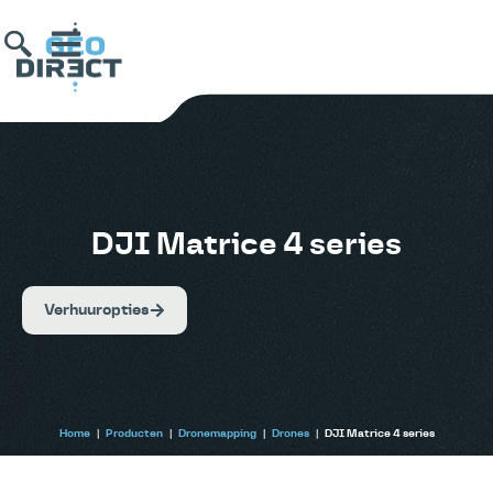
DJI Matrice 4 series
Verhuuropties
Home
|
Producten
|
Dronemapping
|
Drones
|
DJI Matrice 4 series