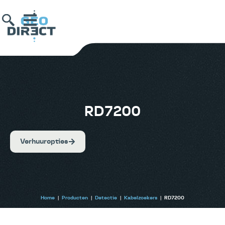
RD7200
Verhuuropties
Home
|
Producten
|
Detectie
|
Kabelzoekers
|
RD7200