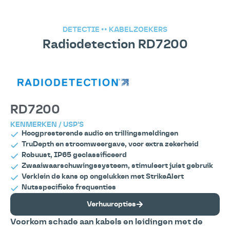
DETECTIE
••
KABELZOEKERS
Radiodetection RD7200
RD7200
KENMERKEN / USP'S
Hoogpresterende audio en trillingsmeldingen
TruDepth en stroomweergave, voor extra zekerheid
Robuust, IP65 geclassificeerd
Zwaaiwaarschuwingssysteem, stimuleert juist gebruik
Verklein de kans op ongelukken met StrikeAlert
Nutsspecifieke frequenties
Verhuuropties
Voorkom schade aan kabels en leidingen met de