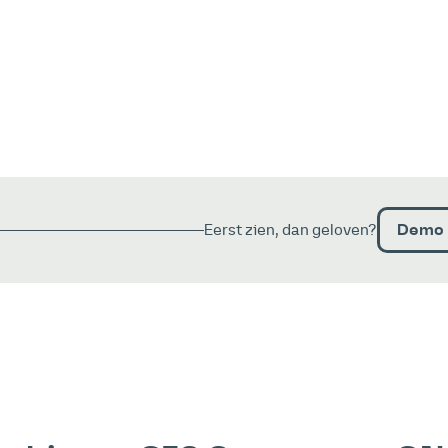
Demo 
Eerst zien, dan geloven?