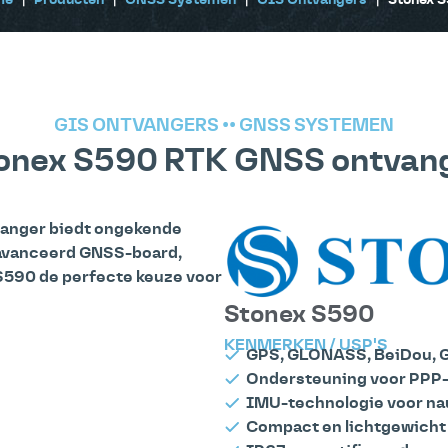
me
|
Producten
|
GNSS Systemen
|
GIS Ontvangers
|
Stonex 
GIS ONTVANGERS
••
GNSS SYSTEMEN
onex S590 RTK GNSS ontvan
vanger biedt ongekende
eavanceerd GNSS-board,
S590 de perfecte keuze voor
Stonex S590
KENMERKEN / USP'S
GPS, GLONASS, BeiDou, G
Ondersteuning voor PPP-
IMU-technologie voor na
Compact en lichtgewicht