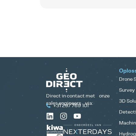
Oplos
Drone S
Survey 
Direct in contact met onze
3D Solu
sales engineers via:
+31 297 769 101
Detecti
Machine
Hydrog