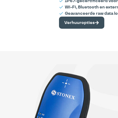
IP67-gecertificeerd voo
Wi-Fi, Bluetooth en exter
Geavanceerde raw data l
Verhuuropties