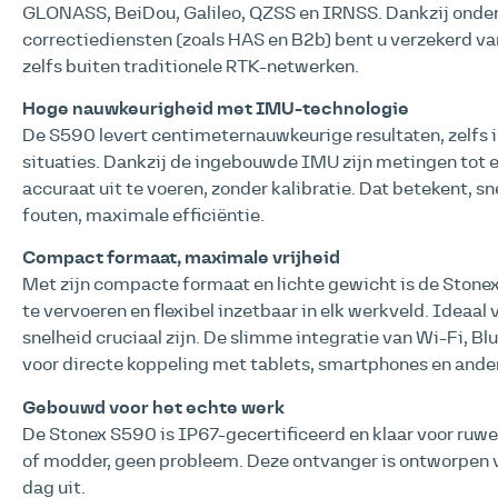
GLONASS, BeiDou, Galileo, QZSS en IRNSS. Dankzij onde
correctiediensten (zoals HAS en B2b) bent u verzekerd v
zelfs buiten traditionele RTK-netwerken.
Hoge nauwkeurigheid met IMU-technologie
De S590 levert centimeternauwkeurige resultaten, zelfs 
situaties. Dankzij de ingebouwde IMU zijn metingen tot ee
accuraat uit te voeren, zonder kalibratie. Dat betekent, sn
fouten, maximale efficiëntie.
Compact formaat, maximale vrijheid
Met zijn compacte formaat en lichte gewicht is de Stone
te vervoeren en flexibel inzetbaar in elk werkveld. Ideaal
snelheid cruciaal zijn. De slimme integratie van Wi-Fi, Bl
voor directe koppeling met tablets, smartphones en ande
Gebouwd voor het echte werk
De Stonex S590 is IP67-gecertificeerd en klaar voor ruw
of modder, geen probleem. Deze ontvanger is ontworpen 
dag uit.