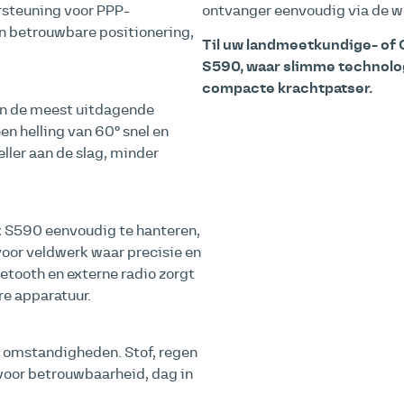
rsteuning voor PPP-
ontvanger eenvoudig via de w
an betrouwbare positionering,
Til uw landmeetkundige- of 
S590, waar slimme technolo
compacte krachtpatser.
in de meest uitdagende
n helling van 60° snel en
eller aan de slag, minder
x S590 eenvoudig te hanteren,
 voor veldwerk waar precisie en
uetooth en externe radio zorgt
re apparatuur.
e omstandigheden. Stof, regen
voor betrouwbaarheid, dag in