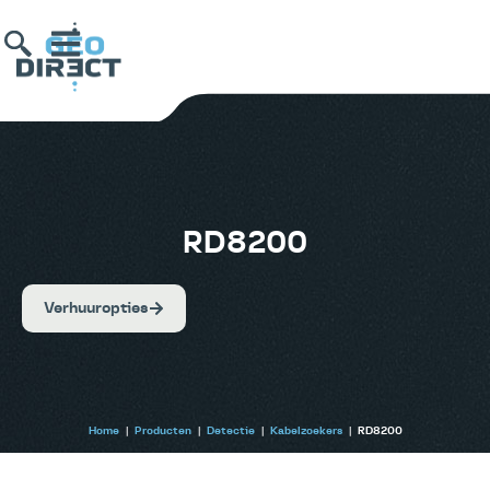
RD8200
Verhuuropties
Home
|
Producten
|
Detectie
|
Kabelzoekers
|
RD8200