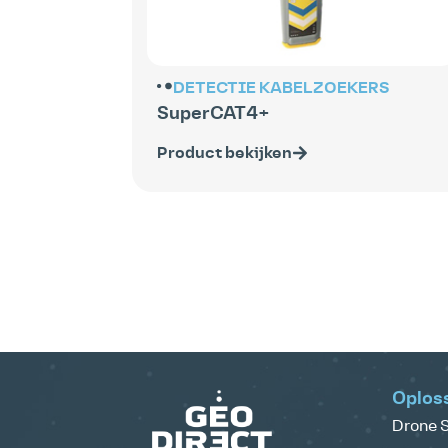
DETECTIE
KABELZOEKERS
SuperCAT4+
Product bekijken
Oplos
Drone S