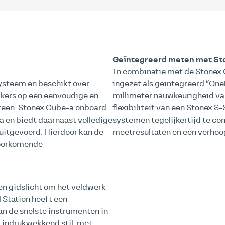
Geïntegreerd meten met St
In combinatie met de Stonex 
ysteem en beschikt over
ingezet als geïntegreerd “On
kers op een eenvoudige en
millimeter nauwkeurigheid va
reen. Stonex Cube-a onboard
flexibiliteit van een Stonex 
a en biedt daarnaast volledige
systemen tegelijkertijd te co
 uitgevoerd. Hierdoor kan de
meetresultaten en een verhoog
 voorkomende
en gidslicht om het veldwerk
 Station heeft een
an de snelste instrumenten in
ok indrukwekkend stil, met