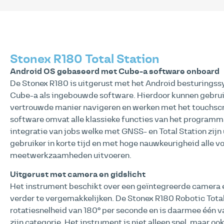
Stonex R180 Total Station
Android OS gebaseerd met Cube-a software onboard
De Stonex R180 is uitgerust met het Android besturingss
Cube-a als ingebouwde software. Hierdoor kunnen gebrui
vertrouwde manier navigeren en werken met het touchsc
software omvat alle klassieke functies van het programm
integratie van jobs welke met GNSS- en Total Station zijn
gebruiker in korte tijd en met hoge nauwkeurigheid alle
meetwerkzaamheden uitvoeren.
Uitgerust met camera en gidslicht
Het instrument beschikt over een geïntegreerde camera 
verder te vergemakkelijken. De Stonex R180 Robotic Total
rotatiesnelheid van 180° per seconde en is daarmee één v
zijn categorie. Het instrument is niet alleen snel, maar o