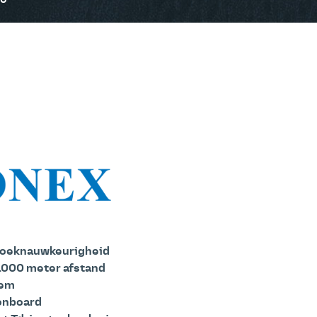
80
 hoeknauwkeurigheid
1.000 meter afstand
eem
onboard