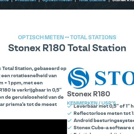
ome
|
Producten
|
Optisch meten
|
Total Stations
|
Stonex R1
OPTISCH METEN
••
TOTAL STATIONS
Stonex R180 Total Station
 Total Station, gebaseerd op
 een rotatiesnelheid van
m + 1 ppm, met een
80 is verkrijgbaar in 0,5″
Stonex R180
n de geruisloosheid van de
KENMERKEN / USP'S
ar prisma’s tot de meest
Leverbaar met 0,5″ of 1″
Reflectorloos meten tot 
Android besturingssyst
Stonex Cube-a software 