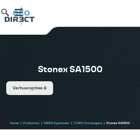
Stonex SA1500
Verhuuropties
Home
|
Producten
|
GNSS Systemen
|
CORS Ontvangers
|
Stonex SA1500