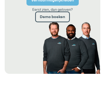
Verhuurmogelijkheden
Eerst zien, dan geloven?
Demo boeken