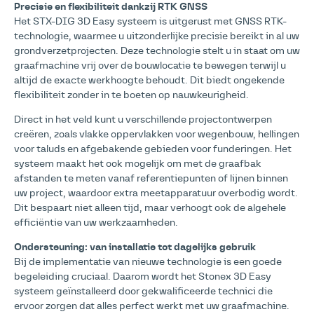
Precisie en flexibiliteit dankzij RTK GNSS
Het STX-DIG 3D Easy systeem is uitgerust met GNSS RTK-
technologie, waarmee u uitzonderlijke precisie bereikt in al uw
grondverzetprojecten. Deze technologie stelt u in staat om uw
graafmachine vrij over de bouwlocatie te bewegen terwijl u
altijd de exacte werkhoogte behoudt. Dit biedt ongekende
flexibiliteit zonder in te boeten op nauwkeurigheid.
Direct in het veld kunt u verschillende projectontwerpen
creëren, zoals vlakke oppervlakken voor wegenbouw, hellingen
voor taluds en afgebakende gebieden voor funderingen. Het
systeem maakt het ook mogelijk om met de graafbak
afstanden te meten vanaf referentiepunten of lijnen binnen
uw project, waardoor extra meetapparatuur overbodig wordt.
Dit bespaart niet alleen tijd, maar verhoogt ook de algehele
efficiëntie van uw werkzaamheden.
Ondersteuning: van installatie tot dagelijks gebruik
Bij de implementatie van nieuwe technologie is een goede
begeleiding cruciaal. Daarom wordt het Stonex 3D Easy
systeem geïnstalleerd door gekwalificeerde technici die
ervoor zorgen dat alles perfect werkt met uw graafmachine.