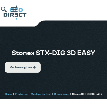
Stonex STX-DIG 3D EASY
Verhuuropties
Home
|
Producten
|
Machine Control
|
Grondverzet
|
Stonex STX-DIG 3D EASY